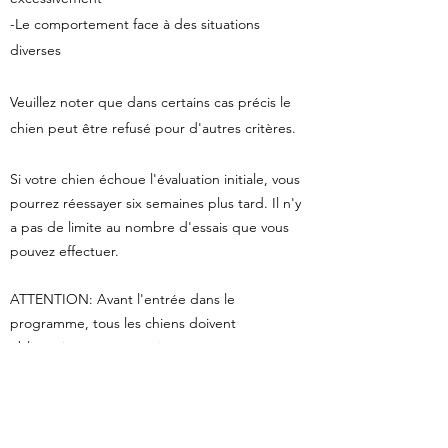
-Le comportement face à des situations
diverses
Veuillez noter que dans certains cas précis le
chien peut être refusé pour d'autres critères.
Si votre chien échoue l'évaluation initiale, vous
pourrez réessayer six semaines plus tard. Il n'y
a pas de limite au nombre d'essais que vous
pouvez effectuer.
ATTENTION: Avant l'entrée dans le
programme, tous les chiens doivent
obligatoirement être micropucés, être
enregistrés auprès de leur municipalité et avoir
leurs vaccins à jour. Avant l'accréditation, tous
les chiens doivent obligatoirement être
stérilisés et avoir leurs vaccins à jour.