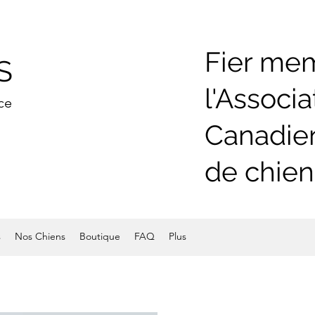
Fier me
S
l'Associa
ce
Canadien
de chien
s
Nos Chiens
Boutique
FAQ
Plus